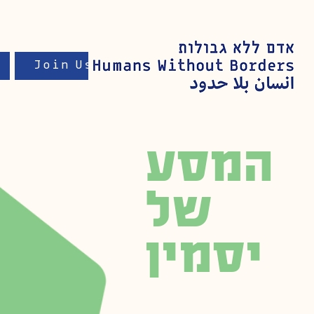
Join Us
המסע
של
יסמין