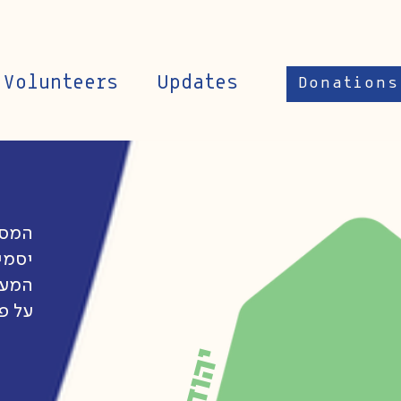
Volunteers
Updates
Donations
המסע
יסמי
המער
על פ