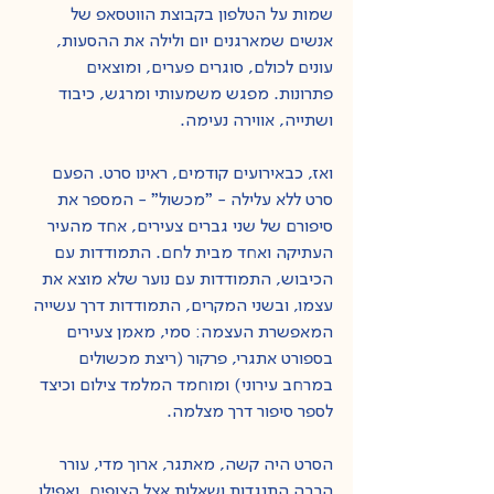
שמות על הטלפון בקבוצת הווטסאפ של 
אנשים שמארגנים יום ולילה את ההסעות, 
עונים לכולם, סוגרים פערים, ומוצאים 
פתרונות. מפגש משמעותי ומרגש, כיבוד 
ושתייה, אווירה נעימה.
ואז, כבאירועים קודמים, ראינו סרט. הפעם 
סרט ללא עלילה - "מכשול" - המספר את 
סיפורם של שני גברים צעירים, אחד מהעיר 
העתיקה ואחד מבית לחם. התמודדות עם 
הכיבוש, התמודדות עם נוער שלא מוצא את 
עצמו, ובשני המקרים, התמודדות דרך עשייה 
המאפשרת העצמה: סמי, מאמן צעירים 
בספורט אתגרי, פרקור (ריצת מכשולים 
במרחב עירוני) ומוחמד המלמד צילום וכיצד 
לספר סיפור דרך מצלמה.
הסרט היה קשה, מאתגר, ארוך מדי, עורר 
הרבה התנגדות ושאלות אצל הצופים, ואפילו 