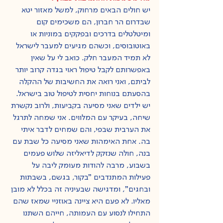
יש חולים הבאים מרחוק, למשל מאזור יטא 
שבדרום הר חברון, הם משכימים קום 
ומיטלטלים בדרכים ובפקקים במוניות או 
באוטובוסים, וכשהם מגיעים למעבר לישראל 
לא תמיד המעבר חלק. כואב לי על שאין 
באפשרותם לקבל טיפול ראוי בגדה קרוב יותר 
לביתם, ואני רואה את החשיבות של ההקלה 
בהסעתם בנוחות יחסית לטיפול טוב בישראל.
יש ילדים שאני מסיעה בקביעות, ולרוב נקשרת 
שיחה, בעיקר עם המלווים. אני שמחה לתרגל 
את הערבית שבפי, והם שמחים לדבר איתי 
בה. אחת האימהות שאני מסיעה כל שבת עם 
בנה, חולה שנזקק לדיאליזה שלוש פעמים 
בשבוע, מרבה להודות מעומק ליבה על 
פעילות המתנדבים "בקור, בגשם, בשבתות 
ובחגים", ומדגישה שבעיניה זה בכלל לא מובן 
מאליו. לא פעם היא ציינה באוזניי שמאז שהם 
התחילו לנסוע עם העמותה, חייהם השתנו 