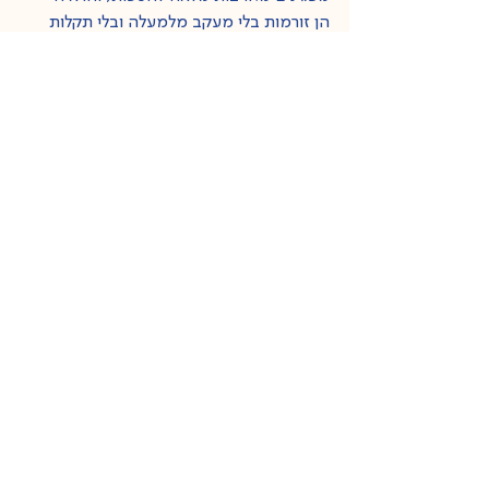
הן זורמות בלי מעקב מלמעלה ובלי תקלות 
מצדם. 
אני שמחה להימנות איתם ומודה על 
ההזדמנות להשתתף בפעילות 
העמותה.activities of Humans without 
Borders.
הצג הכול
פוסטים אחרונים