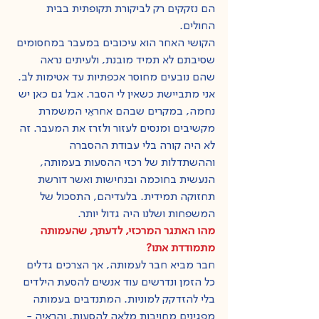
הם נזקקים רק לביקורת תקופתית בבית 
החולים.
הקושי האחר הוא עיכובים במעבר במחסומים 
שסיבתם לא תמיד מובנת, ולעיתים נראה 
שהם נובעים מחוסר אכפתיות עד אטימות לב. 
אני מתביישת כשאין לי הסבר. אבל גם כאן יש 
נחמה, במקרים שבהם אחראֵי המשמרת 
מקשיבים ומנסים לעזור ולזרז את המעבר. זה 
לא היה קורה בלי עבודת ההסברה 
וההשתדלות של רכזי ההסעות בעמותה, 
הנעשית בחוכמה ובנחישות ואשר דורשת 
תחזוקה תמידית. בלעדיהם, התסכול של 
המשפחות ושלנו היה גדול יותר. 
מהו האתגר המרכזי, לדעתך, שהעמותה 
מתמודדת אתו?
חבר מביא חבר לעמותה, אך הצרכים גדלים 
כל הזמן ונדרשים עוד אנשים להסעת הילדים 
בלי להזדקק למוניות. המתנדבים בעמותה 
מפגינים מחויבות מלאה להסעות, והראיה - 