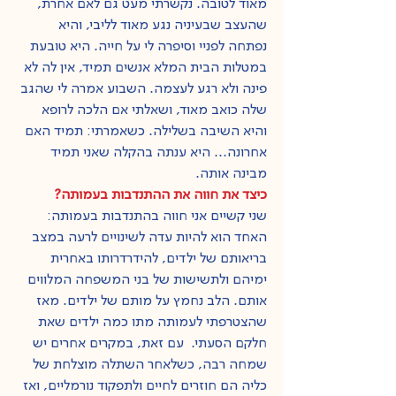
מאוד לטובה. נקשרתי מעט גם לאם אחרת, 
שהעצב שבעיניה נגע מאוד לליבי, והיא 
נפתחה לפניי וסיפרה לי על חייה. היא טובעת 
במטלות הבית המלא אנשים תמיד, אין לה לא 
פינה ולא רגע לעצמה. השבוע אמרה לי שהגב 
שלה כואב מאוד, ושאלתי אם הלכה לרופא 
והיא השיבה בשלילה. כשאמרתי: תמיד האם 
אחרונה... היא ענתה בהקלה שאני תמיד 
מבינה אותה. 
כיצד את חווה את ההתנדבות בעמותה?
שני קשיים אני חווה בהתנדבות בעמותה:
האחד הוא להיות עדה לשינויים לרעה במצב 
בריאותם של ילדים, להידרדרותו באחרית 
ימיהם ולתשישות של בני המשפחה המלווים 
אותם. הלב נחמץ על מותם של ילדים. מאז 
שהצטרפתי לעמותה מתו כמה ילדים שאת 
חלקם הסעתי.  עם זאת, במקרים אחרים יש 
שמחה רבה, כשלאחר השתלה מוצלחת של 
כליה הם חוזרים לחיים ולתפקוד נורמליים, ואז 