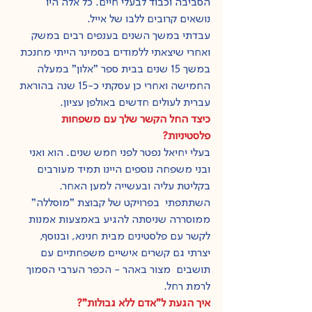
הסביבה וכבוד לבעלי חיים. כל אלה היו 
נושאים קרובים ללבו של אייל.
עבדתי במשך השנים בענפים רבים במשק 
ואחרי שיצאתי ללמודים בסמינר הייתי מחנכת 
במשך 15 שנים בבית ספר "אלון" במעלה 
החמישה ואחרי כן עסקתי כ-15 שנה בהוראת 
עברית לעולים חדשים באולפן עציון. 
כיצד החל הקשר שלך עם משפחות 
פלסטיניות?
בעלי יחיאל נפטר לפני חמש שנים. הוא ואני 
ובני משפחה נוספים היינו תמיד מעורבים 
בקליטת עליה ובעשייה למען האחר. 
השתתפתי  בפרויקט של קבוצת "מוסללה" 
ממוסררה שניסתה להגיע באמצעות אמנות 
לקשר עם פלסטינים מבית חנינא, ובנוסף, 
יצרתי גם קשרים אישיים משפחתיים עם 
תושבים  מצור באהר - הכפר הערבי הסמוך 
לרמת רחל.
איך הגעת ל"אדם ללא גבולות"?